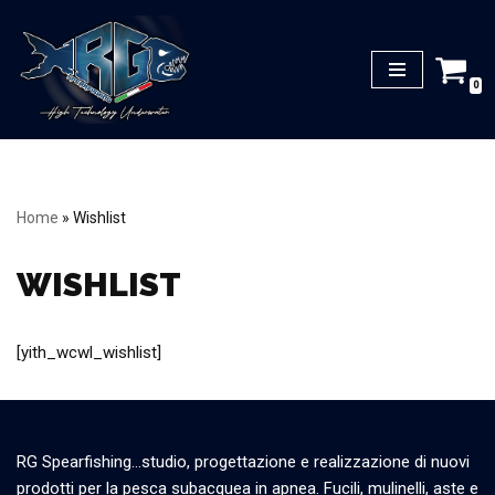
Vai
al
0
contenuto
Home
»
Wishlist
WISHLIST
[yith_wcwl_wishlist]
RG Spearfishing…studio, progettazione e realizzazione di nuovi
prodotti per la pesca subacquea in apnea. Fucili, mulinelli, aste e