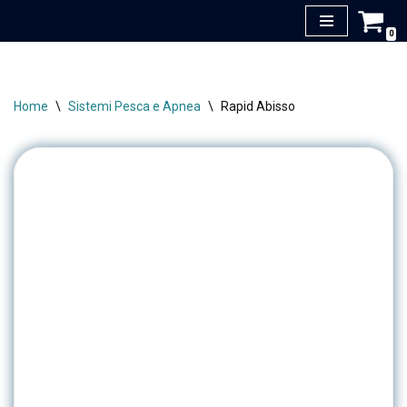
0
Vai
al
contenuto
Home
\
Sistemi Pesca e Apnea
\
Rapid Abisso