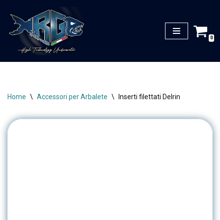
Vai
al
0
contenuto
Home
\
Accessori per Arbalete
\
Inserti filettati Delrin