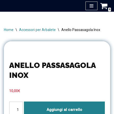
0
Vai
al
contenuto
Home
\
Accessori per Arbalete
\
Anello Passasagola Inox
ANELLO PASSASAGOLA
INOX
10,00
€
Aggiungi al carrello